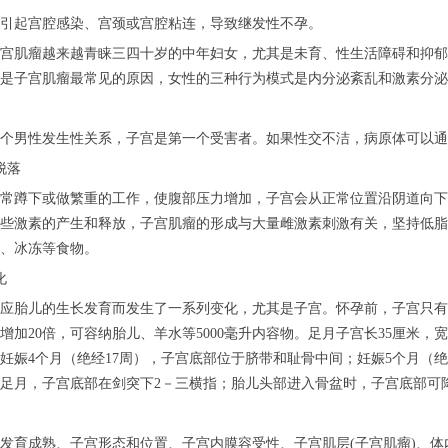
引起宫腔感染、宫颈或宫腔粘连，导致继发性不孕。
宫肌瘤越来越青睐三四十岁的中年妇女，尤其是未育、性生活障碍和抑郁
是子宫肌瘤最常见的原因，女性的三种行为模式是内分泌紊乱和激素分泌
个男性发生性关系，子宫是第一个受害者。如果性交不洁，病原体可以通
脱落
常蹲下或做繁重的工作，使腹部压力增加，子宫会从正常位置沿阴道向下
些激素的产生和释放，子宫肌瘤的形成与大量雌激素刺激有关，坚持低脂
、冰冻等食物。
化
应胎儿的生长发育而发生了一系列变化，尤其是子宫。怀孕前，子宫只有小梨大
，增加20倍，可容纳胎儿、羊水等5000毫升内容物。足月子宫长35厘米，
妊娠4个月（绝经17周），子宫底部位于脐带和耻骨中间；妊娠5个月（绝
足月，子宫底部在剑突下2－三横指；胎儿头部进入骨盆时，子宫底部可
发育成熟、子宫形态和位置、子宫内膜容受性、子宫肌层(子宫肌瘤)、