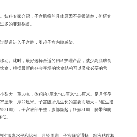
。妇科专家介绍，子宫肌瘤的具体原因不是很清楚，但研究
过多的罪魁祸首。
过阴道进入子宫腔，引起子宫内膜感染。
移动。此时，最好选择合适的妇科护理产品，减少高脂肪食
饮食，根据最新的4+金字塔的饮食结构可以吸收必要的营
，重50克，体积约7厘米*4.5厘米*3.5厘米。足月怀孕
宽25厘米，厚22厘米。子宫随胎儿生长的需要而增大－3恒生指
经21周），子宫底部平整，腹部隆起；妊娠31周，脐带和胸
降低。
体内性激素水平和比例、月经周期、子宫颈管通畅、粘液粘度和