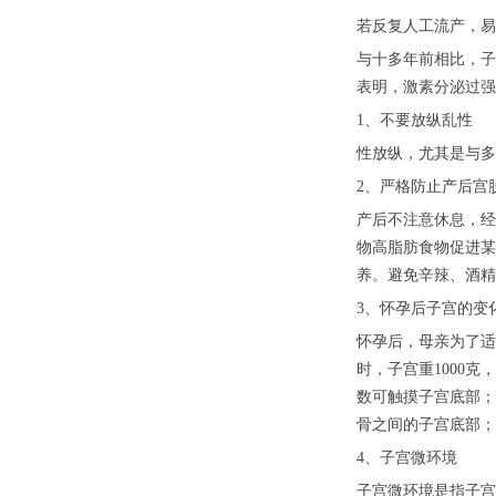
若反复人工流产，易
与十多年前相比，子
表明，激素分泌过强
1、不要放纵乱性
性放纵，尤其是与多
2、严格防止产后宫
产后不注意休息，经
物高脂肪食物促进某
养。避免辛辣、酒精
3、怀孕后子宫的变
怀孕后，母亲为了适
时，子宫重1000克
数可触摸子宫底部；
骨之间的子宫底部；
4、子宫微环境
子宫微环境是指子宫