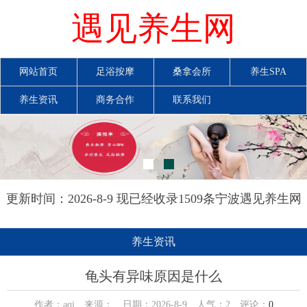
遇见养生网
网站首页
足浴按摩
桑拿会所
养生SPA
养生资讯
商务合作
联系我们
更新时间：2026-8-9 现已经收录1509条宁波遇见养生网
信息
养生资讯
龟头有异味原因是什么
作者：aqi 来源： 日期：2026-8-9 人气：
2
评论：
0