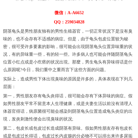
微信：A-A6652
QQ：259034828
阴茎龟头是男性朋友独有的男性生殖器官，一切正常状况下是沒有臭
味的，也不会存有不适感的病症。但是，由于龟头包皮位置较为秘
密，很可受许多要素的影响，很可能会出現阴茎龟头位置异味重的状
况，有的异味重一些，有的轻一些。许多病人也可能会伴随阴茎龟头
位置小红点或是小疙瘩的状况出現。那麼，男生龟头有异味得话是什
么原因呢?今日，我们重中之重而言下这些方面的问题。
实际上，造成男性下体出現臭味的原因是许多的，具体表现在下列几
层面：
第一，男性朋友存有龟头炎得话，很可能会存有下体异味的病症。假
如男性朋友平常不留意本人生理健康，或是夫妻生活以前沒有清理人
体器官得话，病原菌很可能会感染到阴茎龟头位置造成龟头炎症的出
現，发炎刺激性便会出現臭味的状况;
第二，包皮长或包皮过长造成阴茎有异味。假如男性朋友存有包皮长
或是包皮过长得话，包皮过长内皮腺的分必物不可以排出来许多尿垢