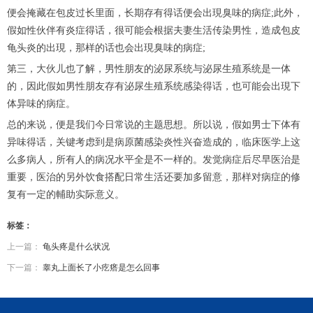
便会掩藏在包皮过长里面，长期存有得话便会出現臭味的病症;此外，
假如性伙伴有炎症得话，很可能会根据夫妻生活传染男性，造成包皮
龟头炎的出現，那样的话也会出現臭味的病症;
第三，大伙儿也了解，男性朋友的泌尿系统与泌尿生殖系统是一体
的，因此假如男性朋友存有泌尿生殖系统感染得话，也可能会出現下
体异味的病症。
总的来说，便是我们今日常说的主题思想。所以说，假如男士下体有
异味得话，关键考虑到是病原菌感染炎性兴奋造成的，临床医学上这
么多病人，所有人的病况水平全是不一样的。发觉病症后尽早医治是
重要，医治的另外饮食搭配日常生活还要加多留意，那样对病症的修
复有一定的輔助实际意义。
标签：
上一篇：
龟头疼是什么状况
下一篇：
睾丸上面长了小疙瘩是怎么回事