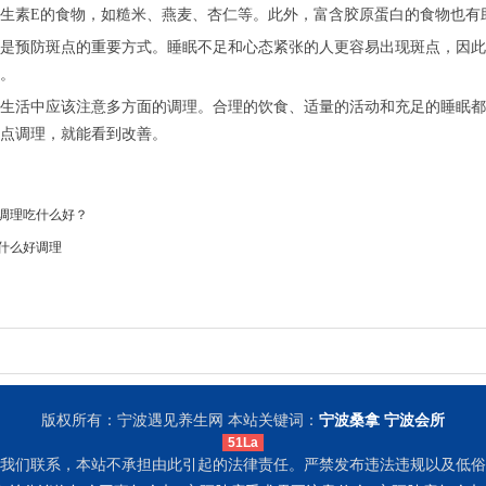
生素E的食物，如糙米、燕麦、杏仁等。此外，富含胶原蛋白的食物也有
是预防斑点的重要方式。睡眠不足和心态紧张的人更容易出现斑点，因此
。
生活中应该注意多方面的调理。合理的饮食、适量的活动和充足的睡眠都
点调理，就能看到改善。
调理吃什么好？
什么好调理
版权所有：宁波遇见养生网 本站关键词：
宁波桑拿
宁波会所
51La
我们联系，本站不承担由此引起的法律责任。严禁发布违法违规以及低俗