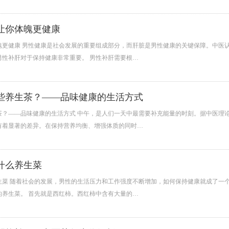
让你体魄更健康
魄更健康 男性健康是社会发展的重要组成部分，而肝脏是男性健康的关键保障。中医
男性补肝对于保持健康非常重要。 男性补肝需要根…
些养生茶？——品味健康的生活方式
茶？——品味健康的生活方式 中午，是人们一天中最需要补充能量的时刻。据中医理
有着显著的差异。在保持营养均衡、增强体质的同时…
什么养生菜
生菜 随着社会的发展，男性的生活压力和工作强度不断增加，如何保持健康就成了一
的养生菜。 首先就是西红柿。西红柿中含有大量的…