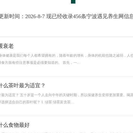
更新时间：2026-8-7 现已经收录456条宁波遇见养生网信
缓衰老
 身体健康是我们每个人都希望拥有的，随着年龄的增长，身体的机能也随之减弱，人
膳食方面有些注意事项是必须要知道的。 首先，一…
什么茶叶最为适宜？
叶最为适宜？ 五十岁是一个人走向中年的关键时期，所以保健养生变得更加重要。喝
选择适合自己的茶叶呢？ 1. 绿茶 绿茶富含茶…
什么食物最好