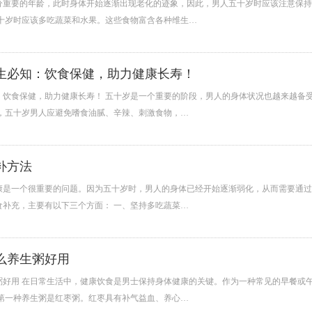
分重要的年龄，此时身体开始逐渐出现老化的迹象，因此，男人五十岁时应该注意保持
五十岁时应该多吃蔬菜和水果。这些食物富含各种维生…
生必知：饮食保健，助力健康长寿！
：饮食保健，助力健康长寿！ 五十岁是一个重要的阶段，男人的身体状况也越来越备
先，五十岁男人应避免嗜食油腻、辛辣、刺激食物，…
补方法
康是一个很重要的问题。因为五十岁时，男人的身体已经开始逐渐弱化，从而需要通过
食补充，主要有以下三个方面： 一、坚持多吃蔬菜…
么养生粥好用
粥好用 在日常生活中，健康饮食是男士保持身体健康的关键。作为一种常见的早餐或
 第一种养生粥是红枣粥。红枣具有补气益血、养心…