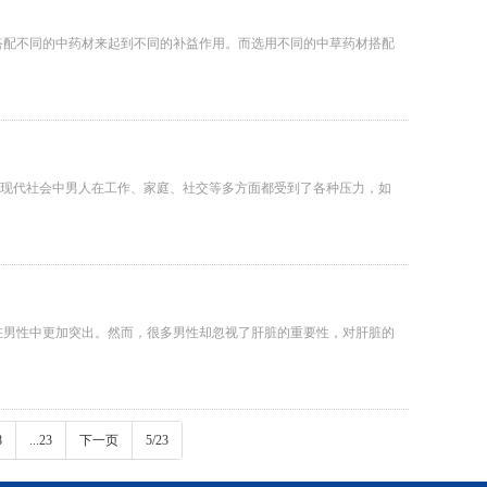
搭配不同的中药材来起到不同的补益作用。而选用不同的中草药材搭配
现代社会中男人在工作、家庭、社交等多方面都受到了各种压力，如
在男性中更加突出。然而，很多男性却忽视了肝脏的重要性，对肝脏的
8
...23
下一页
5/23