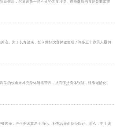
饮食健康，尽量避免一些不良的饮食习惯，选择健康的食物是非常重
受关注。为了长寿健康，如何做好饮食保健便成了许多五十岁男人最切
科学的饮食来补充身体所需营养，从而保持身体强健，延缓老龄化。
午餐选择，养生粥因其易于消化、补充营养而备受欢迎。那么，男士该