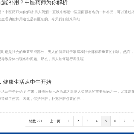
配能补用？中医药师为你解析
用？中医药师为你解析 男人药酒一直以来都是中医里面很有名的一种补品，可以通过
的生理功能和用途也是有区别的。今天我们就来详细…
同时也是社会的重要组成部分。男人的健康对于家庭和社会都有着重要的影响。然而，
易导致身体出现各种问题。那么，男人如何进行养生呢…
，健康生活从中午开始
生活从中午开始 近年来，肝脏疾病已逐渐成为影响人类健康的重要疾病之一，尤其是
脏造成了伤害。因此，保护肝脏，补充肝脏必要的养…
总数 271
上一页
1
2
3
4
5
6
7